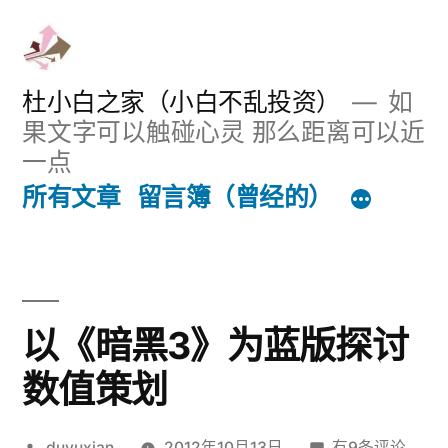
跳
至
内
杜小白之家（小白不乱投资）
如
果文字可以触碰心灵 那么距离可以近
容
一点
所有文章
留言簿（曾经的）
以《暗黑3》为蓝版探讨
数值策划
发
以
duyuxian
2012年10月13日
有9条评论