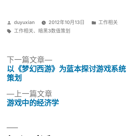
发
发
duyuxian
2012年10月13日
工作相关
布
标
布
工作相关
、
暗黑3数值策划
者：
签：
于
下
下一篇文章
一
以《梦幻西游》为蓝本探讨游戏系统
文
篇
策划
章
文
上
上一篇文章
章：
导
一
游戏中的经济学
篇
航
文
章：