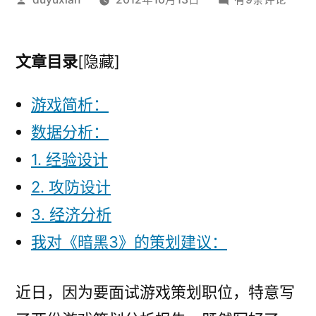
布
《暗
者：
黑
3》
文章目录
[隐藏]
为
蓝
游戏简析：
版
数据分析：
探
1. 经验设计
讨
数
2. 攻防设计
值
3. 经济分析
策
划
我对《暗黑3》的策划建议：
近日，因为要面试游戏策划职位，特意写