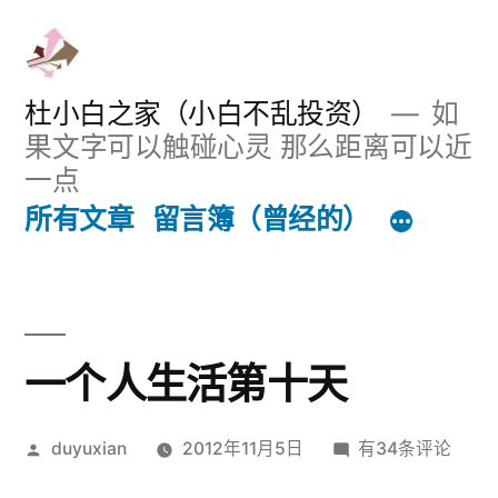
跳
至
内
杜小白之家（小白不乱投资）
如
果文字可以触碰心灵 那么距离可以近
容
一点
所有文章
留言簿（曾经的）
一个人生活第十天
发
一
duyuxian
2012年11月5日
有34条评论
布
个