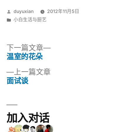
发
duyuxian
2012年11月5日
布
发
小白生活与厨艺
者：
布
于
下
下一篇文章
一
温室的花朵
文
篇
上
上一篇文章
章
文
一
面试谈
章：
导
篇
文
航
章：
加入对话