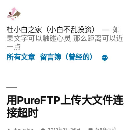
跳
至
内
杜小白之家（小白不乱投资）
如
果文字可以触碰心灵 那么距离可以近
容
一点
所有文章
留言簿（曾经的）
用PureFTP上传大文件连
接超时
发
用
duyuxian
2012年7月26日
有6条评论