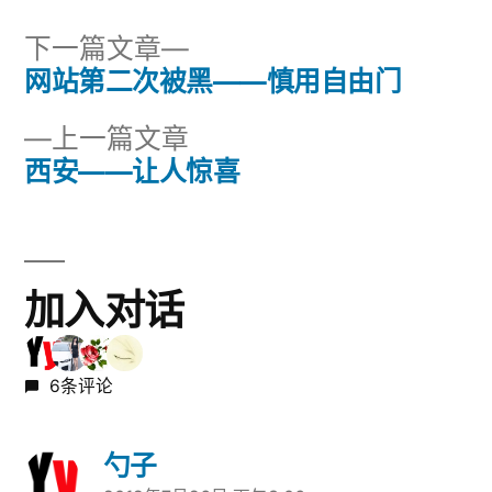
下
下一篇文章
一
网站第二次被黑——慎用自由门
文
篇
上
上一篇文章
章
文
一
西安——让人惊喜
章：
导
篇
文
航
章：
加入对话
6条评论
勺子