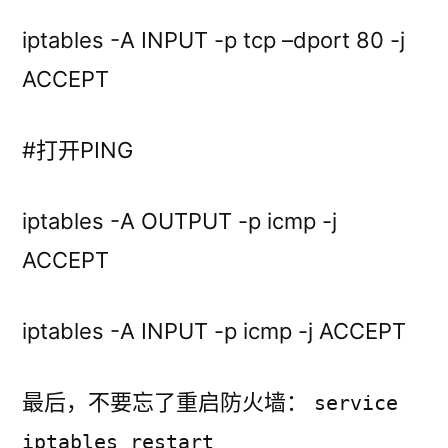
iptables -A INPUT -p tcp –dport 80 -j
ACCEPT
#打开PING
iptables -A OUTPUT -p icmp -j
ACCEPT
iptables -A INPUT -p icmp -j ACCEPT
最后，不要忘了重启防火墙：
service
iptables restart