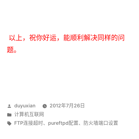
以上，祝你好运，能顺利解决同样的问
题。
发
duyuxian
2012年7月26日
布
发
计算机互联网
者：
布
标
FTP连接超时
、
pureftpd配置
、
防火墙端口设置
于
签：