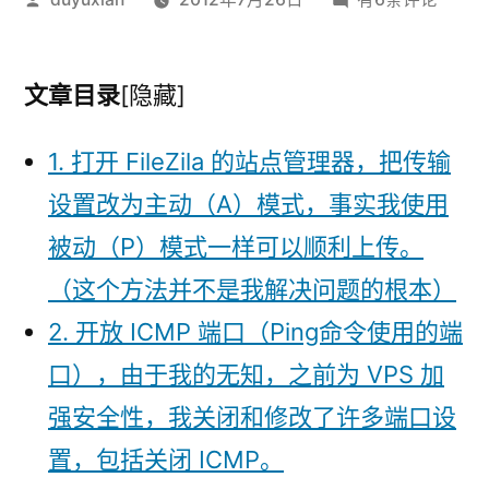
布
PureFTP
者：
上
传
文章目录
[隐藏]
大
文
1. 打开 FileZila 的站点管理器，把传输
件
设置改为主动（A）模式，事实我使用
连
被动（P）模式一样可以顺利上传。
接
超
（这个方法并不是我解决问题的根本）
时
2. 开放 ICMP 端口（Ping命令使用的端
口），由于我的无知，之前为 VPS 加
强安全性，我关闭和修改了许多端口设
置，包括关闭 ICMP。