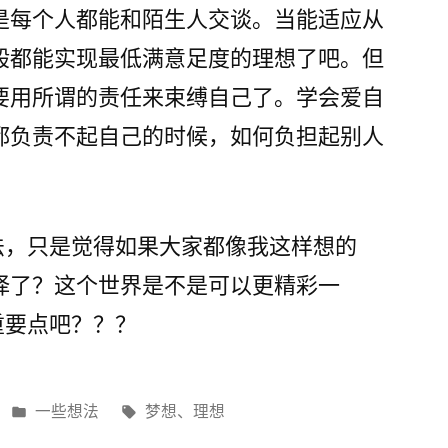
是每个人都能和陌生人交谈。当能适应从
般都能实现最低满意足度的理想了吧。但
要用所谓的责任来束缚自己了。学会爱自
都负责不起自己的时候，如何负担起别人
法，只是觉得如果大家都像我这样想的
择了？这个世界是不是可以更精彩一
重要点吧？？？
发
标
一些想法
梦想
、
理想
布
签：