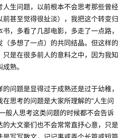
再
考人生问题，以前根本不会思考那些曾经
梦
以前甚至觉得很扯淡），我把这个转变归
想
本书，多看了几部电影，多走了一点路，
发（多想了一点）的共同结晶。但这样的
，只是在很多前人的意料之中，因为我知
叫成熟。
样的问题是显得过于成熟还是过于幼稚，
我在思考的问题是大家所理解的“人生问
。一般人思考这类问题的时候都不会告诉
达的大文豪们也不会常常直抒心意，只是
法是写写散文，记记事或弄个长篇或短篇