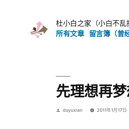
跳
至
杜小白之家（小白不乱
内
所有文章
留言簿（曾
容
先理想再梦
发
duyuxian
2011年1月17日
布
者：