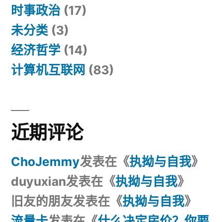
时事政治
(17)
未分类
(3)
经济哲学
(14)
计算机互联网
(83)
近期评论
ChoJemmy
发表在《
执拗与自我
》
duyuxian
发表在《
执拗与自我
》
旧友的朋友
发表在《
执拗与自我
》
流量卡
发表在《
什么决定房价？你要