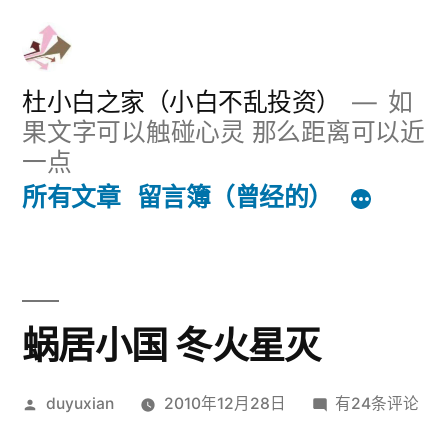
跳
至
内
杜小白之家（小白不乱投资）
如
果文字可以触碰心灵 那么距离可以近
容
一点
所有文章
留言簿（曾经的）
蜗居小国 冬火星灭
发
蜗
duyuxian
2010年12月28日
有24条评论
布
居