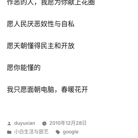
作恶的人，我愿为你献上花圈
愿人民厌恶奴性与自私
愿天朝懂得民主和开放
愿你能懂的
我只愿面朝电脑，春暖花开
发
duyuxian
2010年12月28日
布
发
标
小白生活与厨艺
google