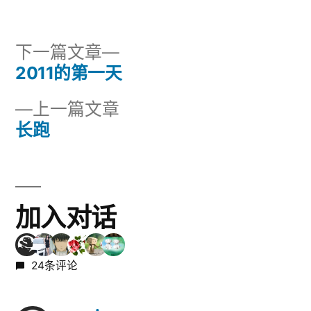
者：
布
签：
于
下
下一篇文章
一
2011的第一天
文
篇
上
上一篇文章
章
文
一
长跑
章：
导
篇
文
航
章：
加入对话
24条评论