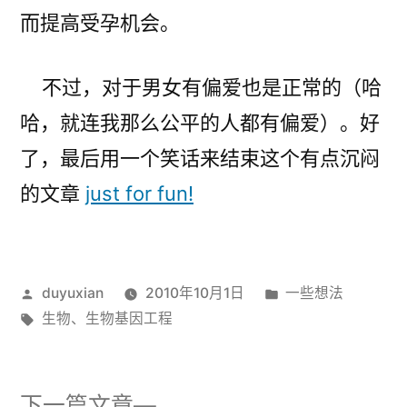
而提高受孕机会。
不过，对于男女有偏爱也是正常的（哈
哈，就连我那么公平的人都有偏爱）。好
了，最后用一个笑话来结束这个有点沉闷
的文章
just for fun!
发
发
duyuxian
2010年10月1日
一些想法
布
标
布
生物
、
生物基因工程
者：
签：
于
下
下一篇文章