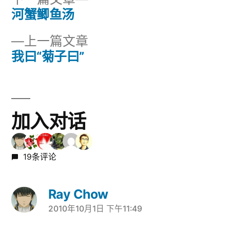
一
河蟹鲫鱼汤
文
篇
上
上一篇文章
章
文
一
我曰“菊子曰”
章：
导
篇
文
航
章：
加入对话
19条评论
Ray Chow
2010年10月1日 下午11:49
说：