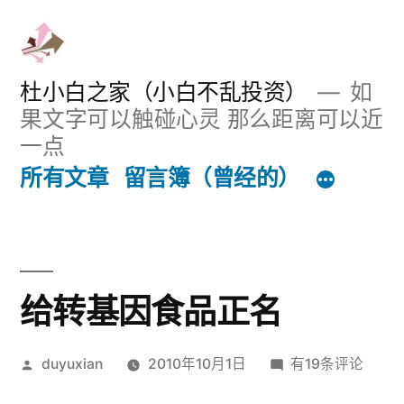
跳
至
内
杜小白之家（小白不乱投资）
如
果文字可以触碰心灵 那么距离可以近
容
一点
所有文章
留言簿（曾经的）
给转基因食品正名
发
给
duyuxian
2010年10月1日
有19条评论
布
转