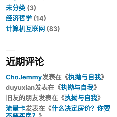
未分类
(3)
经济哲学
(14)
计算机互联网
(83)
近期评论
ChoJemmy
发表在《
执拗与自我
》
duyuxian
发表在《
执拗与自我
》
旧友的朋友
发表在《
执拗与自我
》
流量卡
发表在《
什么决定房价？你要
不要买房？
》