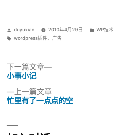
发
发
duyuxian
2010年4月29日
WP技术
布
标
布
wordpress插件
、
广告
者：
签：
于
下
下一篇文章
一
小事小记
文
篇
上
上一篇文章
章
文
一
忙里有了一点点的空
章：
导
篇
文
航
章：