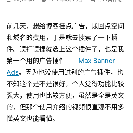
布
放
者：
广
告
前几天，想给博客挂点广告，赚回点空间
的
和域名的费用，于是就去搜索了一下插
插
件。误打误撞就选上这个插件了，也是我
件
——
第一个用的广告插件——
Max Banner
Max
Ads
。因为也没使用过别的广告插件，也
Banner
不知这个是不是很好，个人觉得功能比较
Ads
强大，使用也比较方便，虽然是全是英文
的，但那个使用介绍的视频很直观不用多
懂英文也能看懂。