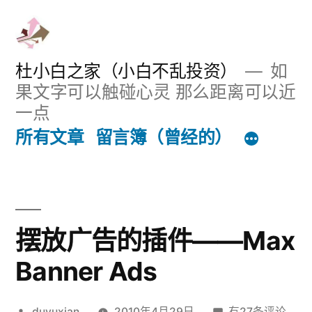
跳
至
内
杜小白之家（小白不乱投资）
如
果文字可以触碰心灵 那么距离可以近
容
一点
所有文章
留言簿（曾经的）
摆放广告的插件——Max
Banner Ads
发
摆
duyuxian
2010年4月29日
有27条评论