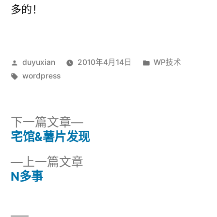
多的！
发
发
duyuxian
2010年4月14日
WP技术
布
标
布
wordpress
者：
签：
于
下
下一篇文章
一
宅馆&薯片发现
文
篇
上
上一篇文章
章
文
一
N多事
章：
导
篇
文
航