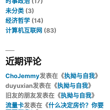
时事政治
(17)
未分类
(3)
经济哲学
(14)
计算机互联网
(83)
近期评论
ChoJemmy
发表在《
执拗与自我
》
duyuxian
发表在《
执拗与自我
》
旧友的朋友
发表在《
执拗与自我
》
流量卡
发表在《
什么决定房价？你要