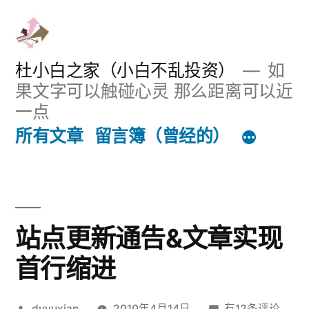
跳
至
内
杜小白之家（小白不乱投资）
如
果文字可以触碰心灵 那么距离可以近
容
一点
所有文章
留言簿（曾经的）
站点更新通告&文章实现
首行缩进
发
站
duyuxian
2010年4月14日
有12条评论