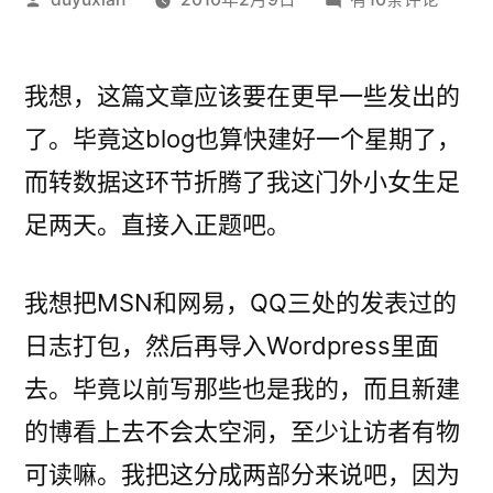
布
网
者：
易，
MSN，
我想，这篇文章应该要在更早一些发出的
QQ
了。毕竟这blog也算快建好一个星期了，
处
而转数据这环节折腾了我这门外小女生足
转
日
足两天。直接入正题吧。
志
到
我想把MSN和网易，QQ三处的发表过的
Wordpress
日志打包，然后再导入Wordpress里面
去。毕竟以前写那些也是我的，而且新建
的博看上去不会太空洞，至少让访者有物
可读嘛。我把这分成两部分来说吧，因为