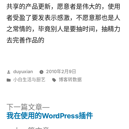
共享的产品更新，愿意者是伟大的，使用
者受盈了要发表示感激，不愿意那也是人
之常情的，毕竟别人是要抽时间，抽精力
去完善作品的
发
duyuxian
2010年2月9日
布
发
标
小白生活与厨艺
博客转数据
者：
布
签：
于
下
下一篇文章
一
我在使用的WordPress插件
文
篇