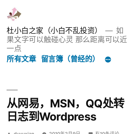
跳
至
内
杜小白之家（小白不乱投资）
如
果文字可以触碰心灵 那么距离可以近
容
一点
所有文章
留言簿（曾经的）
从网易，MSN，QQ处转
日志到Wordpress
发
从
duyuxian
2010年2月9日
有10条评论