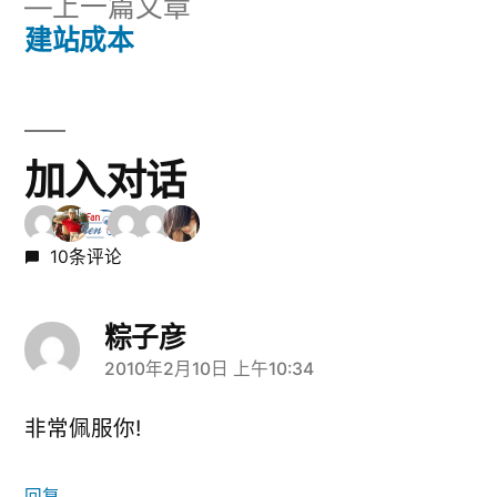
上
上一篇文章
章
文
一
建站成本
章：
导
篇
文
航
章：
加入对话
10条评论
粽子彦
2010年2月10日 上午10:34
说：
非常佩服你!
回复