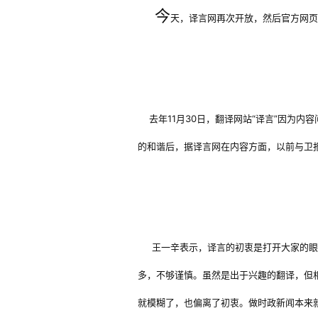
今
天，译言网再次开放，然后官方网
去年11月30日，翻译网站“译言”因为内
的和谐后，据译言网在内容方面，以前与卫
王一辛表示，译言的初衷是打开大家的眼
多，不够谨慎。虽然是出于兴趣的翻译，但
就模糊了，也偏离了初衷。做时政新闻本来