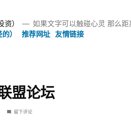
投资）
如果文字可以触碰心灵 那么距
经的）
推荐网址
友情链接
联盟论坛
于
留下评论
译
言