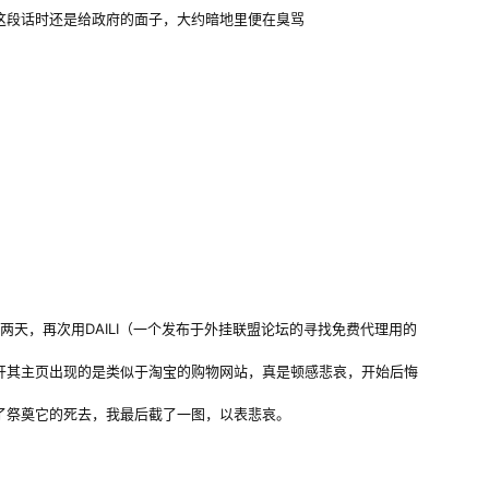
这段话时还是给政府的面子，大约暗地里便在臭骂
天，再次用DAILI（一个发布于外挂联盟论坛的寻找免费代理用的
开其主页出现的是类似于淘宝的购物网站，真是顿感悲哀，开始后悔
了祭奠它的死去，我最后截了一图，以表悲哀。