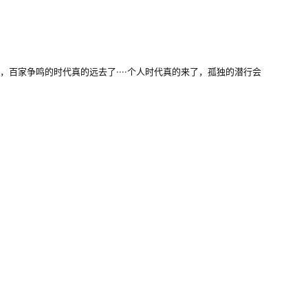
家争鸣的时代真的远去了····个人时代真的来了，孤独的潜行会