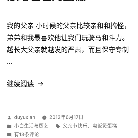
我的父亲 小时候的父亲比较亲和和搞怪，
弟弟和我最喜欢他让我们玩骑马和斗力。
越长大父亲就越发的严肃，而且保守专制
…
“献
继续阅读
给
爸
发
duyuxian
2012年6月17日
爸
布
发
标
小白生活与厨艺
父亲节快乐
、
电饭煲蛋糕
的
者：
布
献
签：
有13条评论