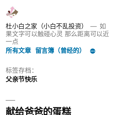
跳
至
内
杜小白之家（小白不乱投资）
如
果文字可以触碰心灵 那么距离可以近
容
一点
所有文章
留言簿（曾经的）
标签存档：
父亲节快乐
献给爸爸的蛋糕