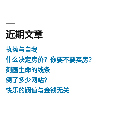
蛋
于
给
爸
糕”
爸
的
近期文章
蛋
糕
执拗与自我
什么决定房价？你要不要买房？
刻画生命的线条
倒了多少网站？
快乐的阀值与金钱无关