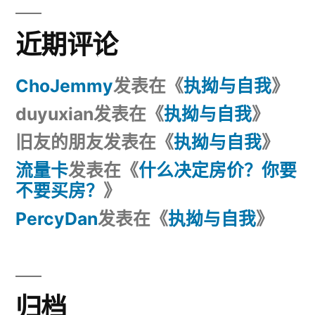
近期评论
ChoJemmy
发表在《
执拗与自我
》
duyuxian
发表在《
执拗与自我
》
旧友的朋友
发表在《
执拗与自我
》
流量卡
发表在《
什么决定房价？你要
不要买房？
》
PercyDan
发表在《
执拗与自我
》
归档