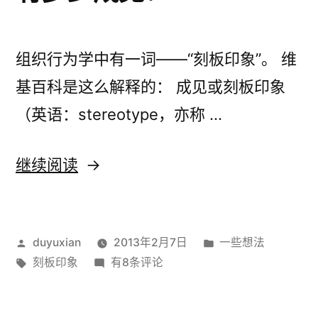
组织行为学中有一词——“刻板印象”。 维
基百科是这么解释的： 成见或刻板印象
（英语：stereotype，亦称 …
“有
继续阅读
多
少
发
发
duyuxian
2013年2月7日
一些想法
成
布
标
有
布
刻板印象
有8条评论
见？”
者：
签：
多
于
少