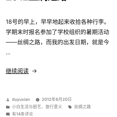
18号的早上，早早地起来收拾各种行李。
学期末时报名参加了学校组织的暑期活动
——丝绸之路，而我的出发日期，就是今
…
“2012
继续阅读
丝
绸
发
duyuxian
2012年6月20日
之
布
发
标
小白生活与厨艺
、
旅行意义
丝绸之路
路”
者：
布
2012
签：
有14条评论