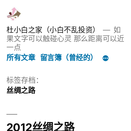
跳
至
内
杜小白之家（小白不乱投资）
如
果文字可以触碰心灵 那么距离可以近
容
一点
所有文章
留言簿（曾经的）
标签存档：
丝绸之路
2012丝绸之路