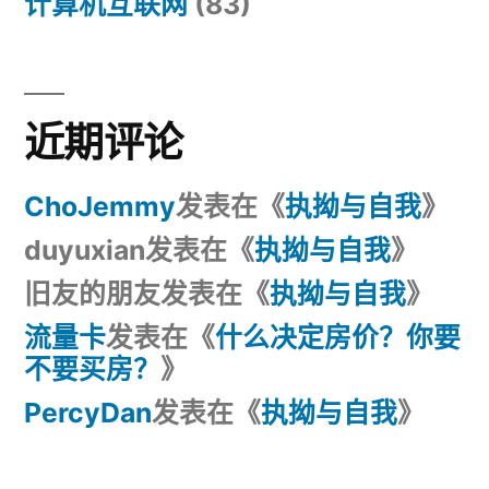
计算机互联网
(83)
近期评论
ChoJemmy
发表在《
执拗与自我
》
duyuxian
发表在《
执拗与自我
》
旧友的朋友
发表在《
执拗与自我
》
流量卡
发表在《
什么决定房价？你要
不要买房？
》
PercyDan
发表在《
执拗与自我
》