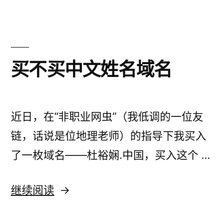
本
网
自
动
站
备
数
份
买不买中文姓名域名
据
网
站
到
数
Dropbox
据
近日，在“非职业网虫”（我低调的一位友
到
（上）”
链，话说是位地理老师）的指导下我买入
Dropbox
了一枚域名——杜裕娴.中国，买入这个 …
（上）
“买
继续阅读
不