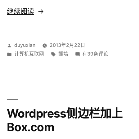
“若
继续阅读
思
考
发
duyuxian
2013年2月22日
不
布
发
标
若
计算机互联网
翻墙
有39条评论
自
者：
布
签：
思
由，
于
考
不
则
自
结
由，
则
论
Wordpress侧边栏加上
结
无
Box.com
论
意
无