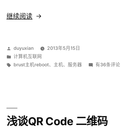
接）
“白
继续阅读
菜
价
发
duyuxian
2013年5月15日
的
布
发
计算机互联网
Brust
者：
布
标
白
brust主机reboot
、
主机
、
服务器
有36条评论
主
于
签：
菜
价
机”
的
Brust
主
机
浅谈QR Code 二维码