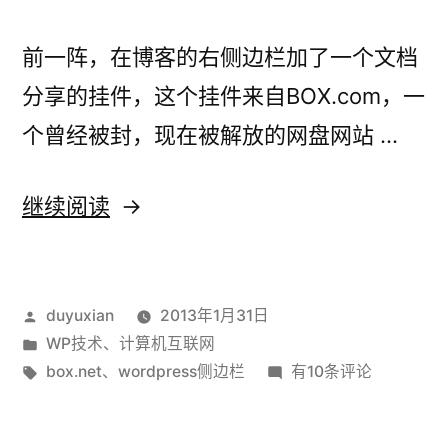
意
义”
义
前一阵，在博客的右侧边栏加了一个文档
分享的挂件，这个挂件来自BOX.com，一
个曾经被封，现在被解放的网盘网站 …
“Wordpress
继续阅读
侧
边
发
duyuxian
2013年1月31日
栏
布
发
WP技术
、
计算机互联网
加
者：
布
标
Wordpress
box.net
、
wordpress侧边栏
有10条评论
上
于
签：
侧
边
Box.com”