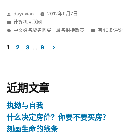
买
发
duyuxian
2012年9月7日
中
布
发
计算机互联网
文
者：
布
标
买
中文姓名域名购买
、
域名拊持政策
有40条评论
姓
于
签：
不
买
1
2
3
…
9
名
中
文
域
文
章
姓
名”
名
导
近期文章
域
航
名
执拗与自我
什么决定房价？你要不要买房？
刻画生命的线条