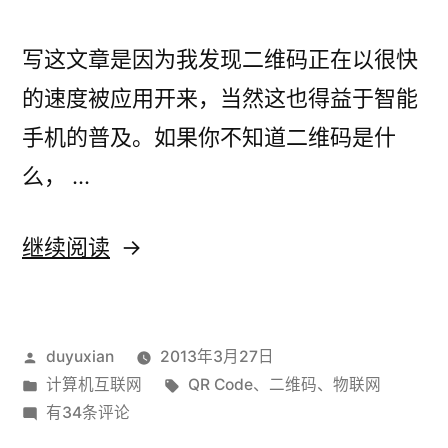
写这文章是因为我发现二维码正在以很快
的速度被应用开来，当然这也得益于智能
手机的普及。如果你不知道二维码是什
么， …
“浅
继续阅读
谈
QR
发
duyuxian
2013年3月27日
Code
布
发
标
计算机互联网
QR Code
、
二维码
、
物联网
二
者：
布
浅
签：
有34条评论
维
于
谈