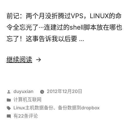
据
到
前记：两个月没折腾过VPS，LINUX的命
Dropbox（下）
令全忘光了···连建过的shell脚本放在哪也
忘了！这事告诉我以后要 …
“Linux
继续阅读
脚
本
发
duyuxian
2012年12月20日
自
布
发
计算机互联网
动
者：
布
标
Linux主机数据备份
、
备份数据到dropbox
备
于
签：
Linux
有22条评论
脚
份