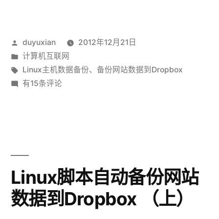
脚
本
发
duyuxian
2012年12月21日
自
布
发
计算机互联网
动
者：
布
标
Linux主机数据备份
、
备份网站数据到Dropbox
备
于
签：
Linux
有15条评论
脚
份
本
网
自
动
站
备
数
份
Linux脚本自动备份网站
据
网
数据到Dropbox （上）
站
到
数
Dropbox（下）”