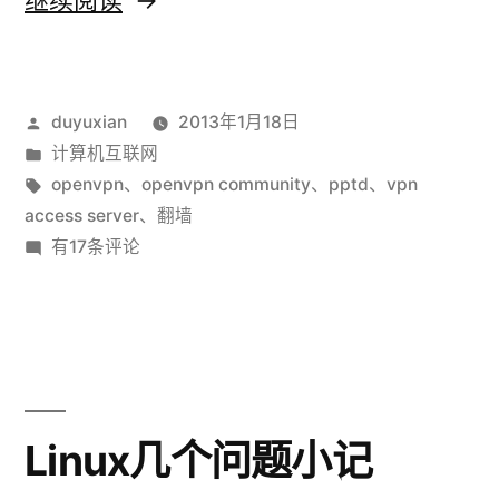
继续阅读
Access
server
发
duyuxian
2013年1月18日
与
布
发
计算机互联网
Openvpn
者：
布
标
openvpn
、
openvpn community
、
pptd
、
vpn
Community
于
签：
access server
、
翻墙
VPN
有17条评论
区
Access
别”
server
与
Openvpn
Community
区
Linux几个问题小记
别