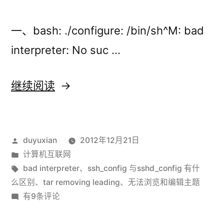
一、bash: ./configure: /bin/sh^M: bad
interpreter: No suc …
“Linux
继续阅读
几
个
发
duyuxian
2012年12月21日
问
布
发
计算机互联网
题
者：
布
标
bad interpreter
、
ssh_config 与sshd_config 有什
小
于
签：
么区别
、
tar removing leading
、
无法浏览和编辑主题
Linux
有9条评论
记”
几
个